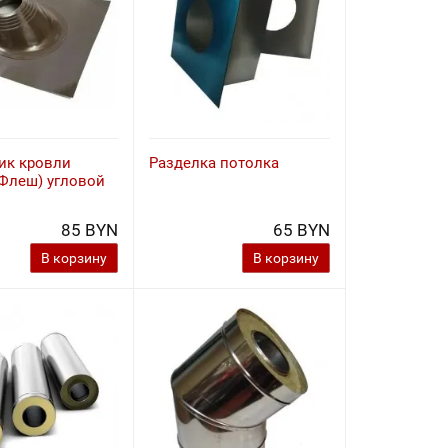
ик кровли
Разделка потолка
 Флеш) угловой
85 BYN
65 BYN
В корзину
В корзину