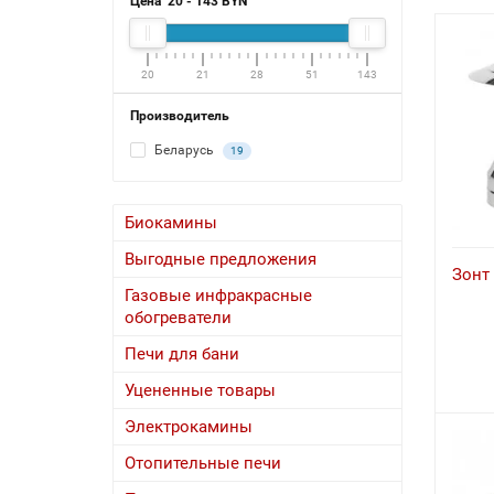
Цена
20
-
143
BYN
20
21
28
51
143
Производитель
Беларусь
19
Биокамины
Выгодные предложения
Зонт 
Газовые инфракрасные
обогреватели
Печи для бани
Уцененные товары
Электрокамины
Отопительные печи