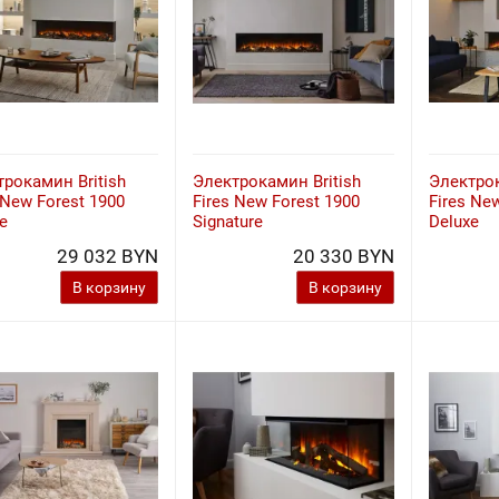
рокамин British
Электрокамин British
Электрок
 New Forest 1900
Fires New Forest 1900
Fires Ne
e
Signature
Deluxe
29 032 BYN
20 330 BYN
В корзину
В корзину