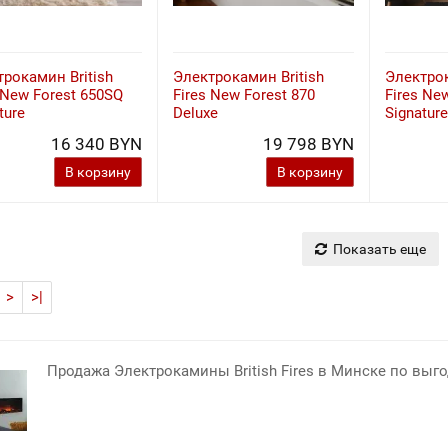
рокамин British
Электрокамин British
Электрок
 New Forest 650SQ
Fires New Forest 870
Fires Ne
ture
Deluxe
Signatur
16 340 BYN
19 798 BYN
В корзину
В корзину
Показать еще
>
>|
Продажа Электрокамины British Fires в Минске по выг