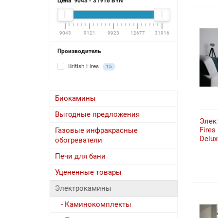
Цена
9043
-
31916
BYN
9043
9121
9923
12677
31916
Производитель
British Fires
15
Биокамины
Выгодные предложения
Элект
Fires
Газовые инфракрасные
Delux
обогреватели
Печи для бани
Уцененные товары
Электрокамины
- Каминокомплекты