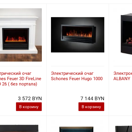
трический очаг
Электрический очаг
Электро
es Feuer 3D FireLine
Schones Feuer Hugo 1000
ALBANY
26 ( без портала)
3 572 BYN
7 144 BYN
В корзину
В корзину