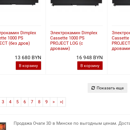
трокамин Dimplex
Электрокамин Dimplex
Электро
tte 1000 PS
Cassette 1000 PS
Cassette
ECT (без дров)
PROJECT LOG (с
PROJECT
дровами)
дровами
13 680 BYN
16 948 BYN
В корзину
В корзину
Показать еще
3
4
5
6
7
8
9
>
>|
Продажа Очаги 3D в Минске по выгодным ценам. Доста