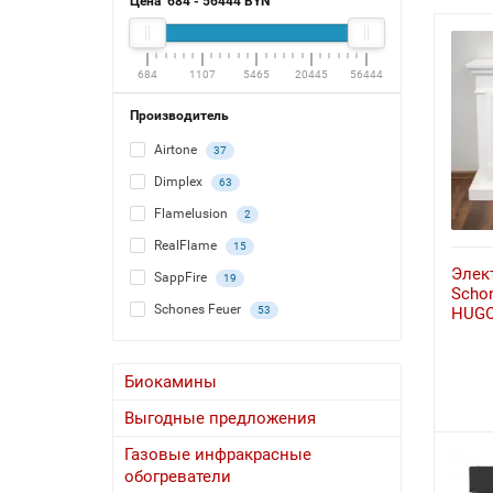
Цена
684
-
56444
BYN
684
1107
5465
20445
56444
Производитель
Airtone
37
Dimplex
63
Flamelusion
2
RealFlame
15
Элек
SappFire
19
Schon
Schones Feuer
HUGO 
53
Биокамины
Выгодные предложения
Газовые инфракрасные
обогреватели