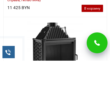
справа, гильотина)
11 425 BYN
В корзину
Каминная топка Kratki Amelia/PF
5 187 BYN
В корзину