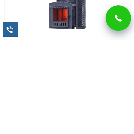
Печь AVANGARD ЗК 40 (П2) Ураган в круглой сетке
6 091 BYN
В корзину