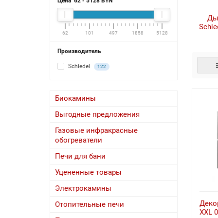
Цена
62
-
5128
BYN
Ды
Schie
62
101
497
1858
5128
Производитель
Schiedel
122
Биокамины
Выгодные предложения
Газовые инфракрасные
обогреватели
Печи для бани
Уцененные товары
Электрокамины
Деко
Отопительные печи
XXL 0