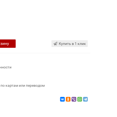
рзину
Купить в 1 клик
нности
 по картам или переводом