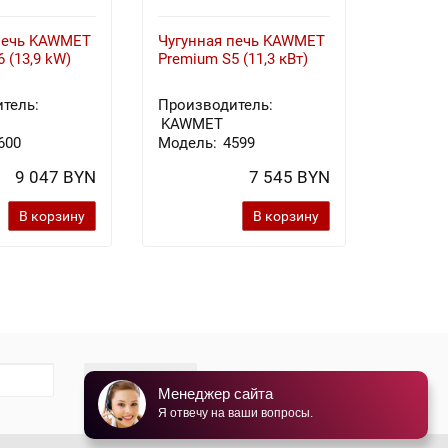
печь KAWMET
Чугунная печь KAWMET
Чугунн
 (13,9 kW)
Premium S5 (11,3 кВт)
Premium
тель:
Производитель:
Произв
KAWMET
KAWME
600
Модель:
4599
Модель
9 047 BYN
7 545 BYN
В корзину
В корзину
Подписаться
Менеджер сайта
Я отвечу на ваши вопросы.