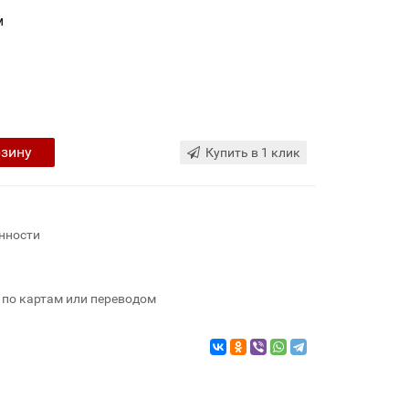
м
рзину
Купить в 1 клик
нности
 по картам или переводом