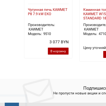
Чугунная печь KAWMET
Каминная то
P8 7.9 kW EKO
KAWMET W15
STANDARD 18
Производитель:
Производите
KAWMET
KAWMET
Модель:
9510
Модель:
471
3 077 BYN
Цену уточняй
В корзину
Подпишись
Не пропусти новые акции и с