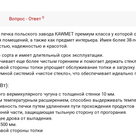
0
Вопрос - Ответ
о печка польского завода KAWMET премиум класса у которой 
 помещений, а также как предмет интерьера. Имея более 38-л
тью, надежностью и красотой.
 сорта и имеет длительный срок эксплуатации.
ечивает еще более чистым горением и помогает держать стек
авой стороны топки упрощает обслуживание топки и загрузку 
мной системой «чистое стекло», что обеспечивает идеально 
Вт):
го вермикулярного чугуна с толщиной стенки 10 мм.
им температурным расширением, способно выдерживать темпер
вность печки путем удлинения пути прохождения продуктов
ней части, защищающая тыльную сторону от прогорания.
ее дрова от выпадения.
500 мм.
авой стороны топки