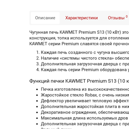
0
Описание
Характеристики
Отзывы
Чугунная печь KAWMET Premium S13 (10 кВт) эт
конструкция, топка используется для отопления
KAWMET серии Premium славятся своей прочнос
Каждая печь созданного с чугуна высшего
Наличие «системы чистого стекла» обесп
Дополнительная загрузочная дверца с пр
Каждая печь серии Premium оборудована у
Функций печки KAWMET Premium S13 (10 к
Печка изготовлена из высококачественно
Жаростойкое стекло Robax, с очень низк
Дефлектор увеличивает тепловую эффекти
Дополнительная жаростойкая плита в ниж
Декоративное ограждение, обеспечивающ
Максимальная длина используемых дров 
Дополнительная загрузочная дверца с пр