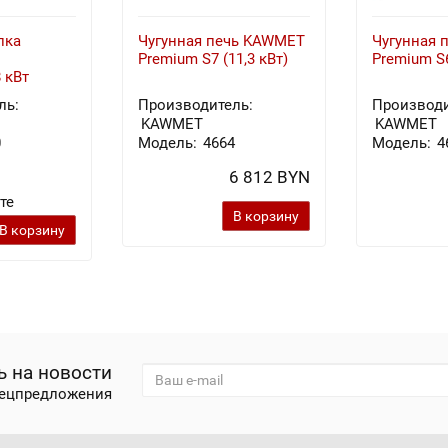
пка
Чугунная печь KAWMET
Чугунная 
Premium S7 (11,3 кВт)
Premium S6
 кВт
ль:
Производитель:
Производи
KAWMET
KAWMET
0
Модель:
4664
Модель:
4
6 812 BYN
те
В корзину
В корзину
 на новости
пецпредложения