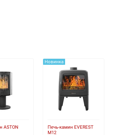
Новинка
Новинка
ин ASTON
Печь-камин EVEREST
Печь-к
M12
Х8У