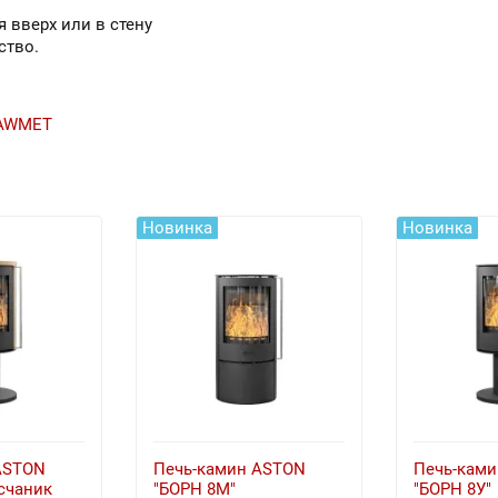
 вверх или в стену
ство.
AWMET
Новинка
Новинка
ASTON
Печь-камин ASTON
Печь-кам
счаник
"БОРН 8М"
"БОРН 8У"