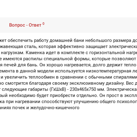
0
Вопрос - Ответ
жет обеспечить работу домашней бани небольшого размера до
жавеющая сталь, которая эффективно защищает электрически
нагрузкам. Каменка идет в комплекте с горизонтальной нагр
ите имеются распилы специальной формы, которые позволяют 
я печей для бань. Он хорошо нагревается, долго держит тепл
лемента в данной модели используется низкотемпературная л
 и увеличить теплообмен в сравнении с обычными спиралями
но смотрится благодаря своему эксклюзивному дизайну. Вес
 следующие габариты (ГхШхВ) - 230х465х750 мм. Электрическая 
рый необходимо будет приобрести отдельно. Он прост в эксп
ка при нагревании способствуют улучшению общего психолог
аниях почек и желудочно-кишечного