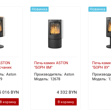
Новинка
Новинка
ASTON
Печь-камин ASTON
Печь-кам
счаник
"БОРН 8М"
"БОРН 8У"
ль:
Aston
Производитель:
Aston
Производи
79
Модель:
12678
Модель:
1
5 016 BYN
4 332 BYN
В корзину
В корзину