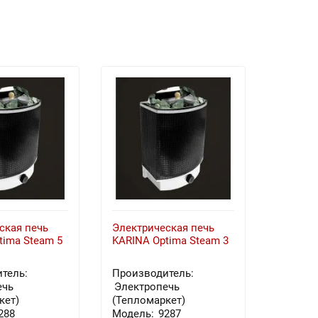
ская печь
Электрическая печь
Электри
tima Steam 5
KARINA Optima Steam 3
KARINA 
Талько
тель:
Производитель:
Произв
ечь
Электропечь
Электр
кет)
(Тепломаркет)
(Теплом
288
Модель:
9287
Модель