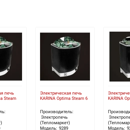
я печь
Электрическая печь
Электриче
a Steam
KARINA Optima Steam 6
KARINA Op
ль:
Производитель:
Производи
Электропечь
Электроп
)
(Тепломаркет)
(Тепломар
0
Модель:
9289
Модель:
9