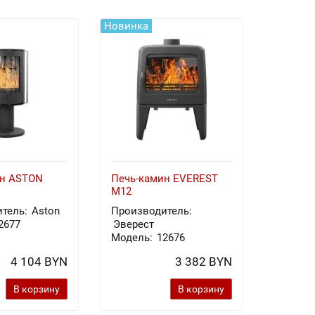
Новинка
Новинка
ин ASTON
Печь-камин EVEREST
Печь-к
M12
Х8У
тель:
Aston
Производитель:
Произв
2677
Эверест
Эверес
Модель:
12676
Модель
4 104 BYN
3 382 BYN
В корзину
В корзину