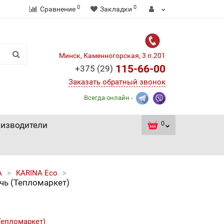
0
0
Сравнение
Закладки
Минск, Каменногорская, 3 п.201
115-66-00
+375 (29)
Заказать обратный звонок
Всегда онлайн -
0
изводители
A
KARINA Eco
чь (Тепломаркет)
Тепломаркет)