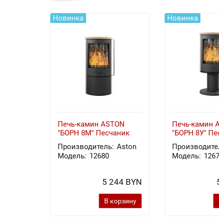
Новинка
Новинка
Печь-камин ASTON
Печь-камин 
"БОРН 8М" Песчаник
"БОРН 8У" Пе
Производитель:
Aston
Производите
Модель:
12680
Модель:
126
5 244 BYN
В корзину