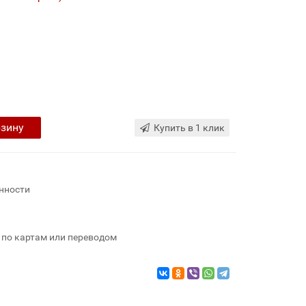
рзину
Купить в 1 клик
нности
 по картам или переводом