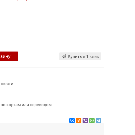
рзину
Купить в 1 клик
нности
 по картам или переводом