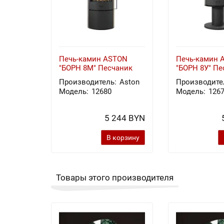
Печь-камин ASTON
Печь-камин 
"БОРН 8М" Песчаник
"БОРН 8У" Пе
Производитель:
Aston
Производите
Модель:
12680
Модель:
126
5 244 BYN
В корзину
Товары этого производителя