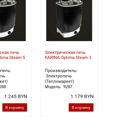
ская печь
Электрическая печь
Электри
tima Steam 5
KARINA Optima Steam 3
KARINA 
Талько
тель:
Производитель:
Произв
ечь
Электропечь
Электр
кет)
(Тепломаркет)
(Теплом
288
Модель:
9287
Модель
1 245 BYN
1 179 BYN
В корзину
В корзину