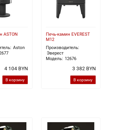
ин ASTON
Печь-камин EVEREST
Печь-к
M12
Х8У
тель:
Aston
Производитель:
Произв
2677
Эверест
Эверес
Модель:
12676
Модель
4 104 BYN
3 382 BYN
В корзину
В корзину