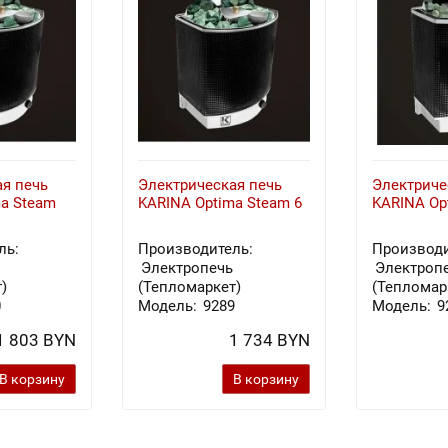
я печь
Электрическая печь
Электриче
a Steam
KARINA Optima Steam 6
KARINA Op
ль:
Производитель:
Производи
Электропечь
Электроп
)
(Тепломаркет)
(Тепломар
0
Модель:
9289
Модель:
9
1 803 BYN
1 734 BYN
В корзину
В корзину