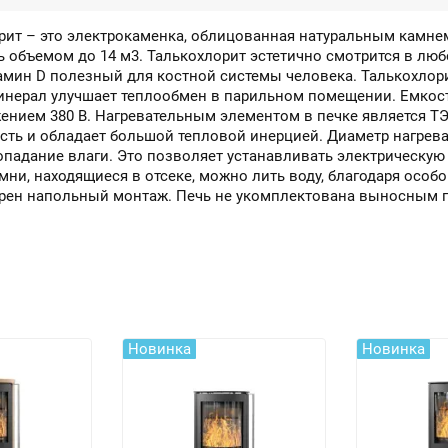
орит – это электрокаменка, облицованная натуральным камне
ь объемом до 14 м3. Талькохлорит эстетично смотрится в лю
тамин D полезный для костной системы человека. Талькохлор
инерал улучшает теплообмен в парильном помещении. Емкость
жением 380 В. Нагревательным элементом в печке является 
ь и обладает большой тепловой инерцией. Диаметр нагреват
адание влаги. Это позволяет устанавливать электрическую ка
и, находящиеся в отсеке, можно лить воду, благодаря особо
трен напольный монтаж. Печь не укомплектована выносным п
Новинка
Новинка