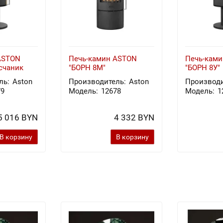
ASTON
Печь-камин ASTON
Печь-кам
счаник
"БОРН 8М"
"БОРН 8У"
ль:
Aston
Производитель:
Aston
Производи
79
Модель:
12678
Модель:
1
5 016 BYN
4 332 BYN
В корзину
В корзину