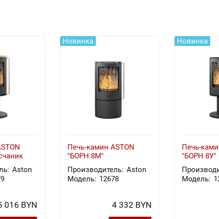
Новинка
Новинка
ASTON
Печь-камин ASTON
Печь-кам
счаник
"БОРН 8М"
"БОРН 8У"
ль:
Aston
Производитель:
Aston
Производи
79
Модель:
12678
Модель:
1
5 016 BYN
4 332 BYN