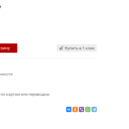
м
рзину
Купить в 1 клик
нности
 по картам или переводом