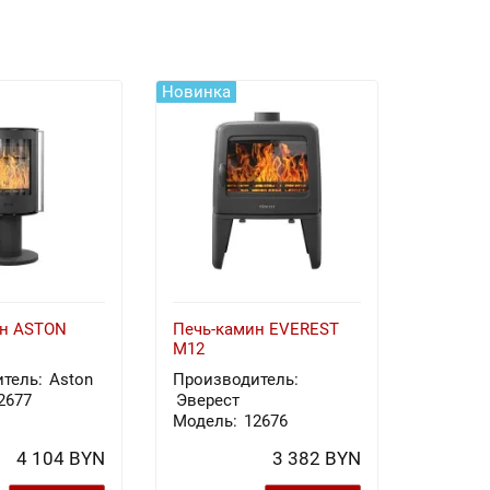
Новинка
Новинка
ин ASTON
Печь-камин EVEREST
Печь-к
M12
Х8У
тель:
Aston
Производитель:
Произв
2677
Эверест
Эверес
Модель:
12676
Модель
4 104 BYN
3 382 BYN