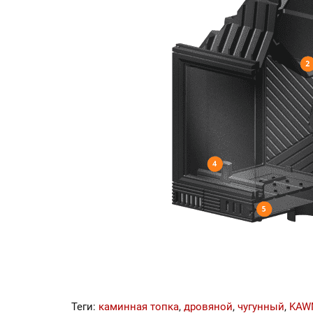
Теги:
каминная топка
,
дровяной
,
чугунный
,
KAW