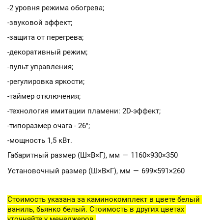
-декоративный режим;
-пульт управления;
-регулировка яркости;
-таймер отключения;
-технология имитации пламени: 2D-эффект;
-типоразмер очага - 26";
-мощность 1,5 кВт.
Габаритный размер (Ш×В×Г), мм
—
1160×930×350
Установочный размер (Ш×В×Г), мм
—
699×591×260
Стоимость указана за каминокомплект в цвете белый 
ваниль, бьянко белый. Стоимость в других цветах 
уточняйте у менеджеров.