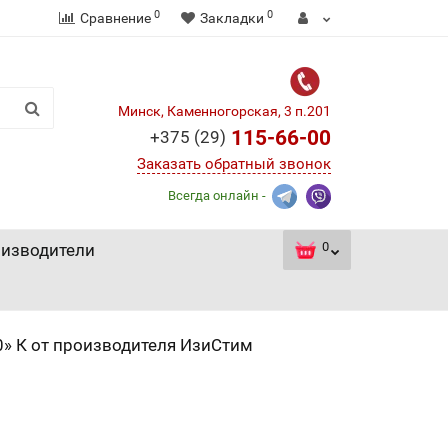
0
0
Сравнение
Закладки
Минск, Каменногорская, 3 п.201
115-66-00
+375 (29)
Заказать обратный звонок
Всегда онлайн -
0
изводители
» К от производителя ИзиСтим