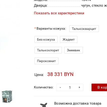
Дверца:
чугун, стекло 
Показать все характеристики
Варианты кожуха:
Талькокварцит
Без кожуха
Жадеит
Талькохлорит
Змеевик
Пироксенит
38 331 BYN
Цена:
-
В ко
Количество:
+
Возможна доставка товара