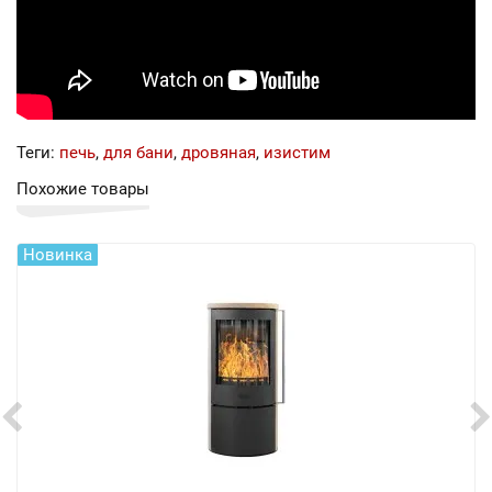
Теги:
печь
,
для бани
,
дровяная
,
изистим
Похожие товары
Новинка