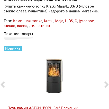
Купить каминную топку Kratki Maja/L/BS/G (угловое
стекло слева, гильотина) недорого в нашем магазине.
Теги:
Каминная
,
топка
,
Kratki
,
Maja
,
L
,
BS
,
G
,
(угловое
,
стекло
,
слева
,
,
гильотина)
Похожие товары
Новинка
Печь-камин ASTON "БОРН 8М" Песчаник