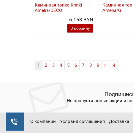
Каминная топка Kratki
Каминная топк
Amelia/DECO
Amelia/G
6 153 BYN
В корзину
1
2
3
4
5
6
7
8
9
>
>|
Подпишись
Не пропусти новые акции и с
О компании
Условия соглашения
Доставка