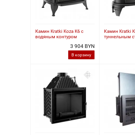
Камин Kratki Koza K6 с
Камин Kratki K
водяным контуром
туннельным с
3 904 BYN
В корзину