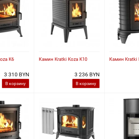
Koza K6
Камин Kratki Koza K10
Камин Kratki
3 310 BYN
3 236 BYN
В корзину
В корзину