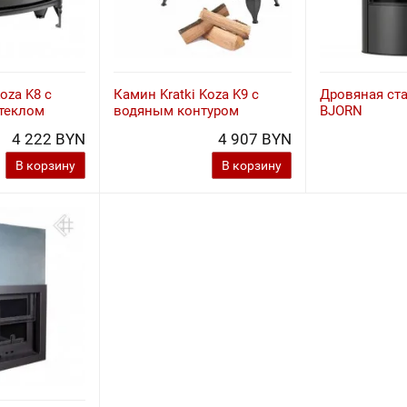
oza K8 с
Камин Kratki Koza K9 с
Дровяная ст
теклом
водяным контуром
BJORN
4 222 BYN
4 907 BYN
В корзину
В корзину