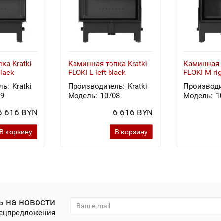
ка Kratki
Каминная топка Kratki
Каминная 
black
FLOKI L left black
FLOKI M rig
ль:
Kratki
Производитель:
Kratki
Производи
09
Модель:
10708
Модель:
1
6 616 BYN
6 616 BYN
В корзину
В корзину
 на новости
пецпредложения