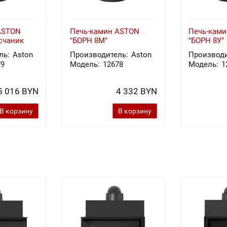
ASTON
Печь-камин ASTON
Печь-кам
счаник
"БОРН 8М"
"БОРН 8У"
ль:
Aston
Производитель:
Aston
Производи
79
Модель:
12678
Модель:
1
5 016 BYN
4 332 BYN
В корзину
В корзину