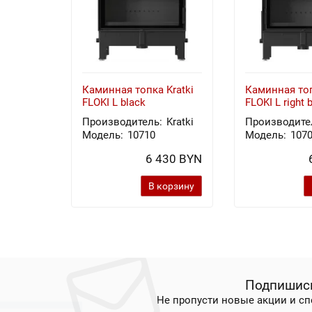
Каминная топка Kratki
Каминная топ
FLOKI L black
FLOKI L right 
Производитель:
Kratki
Производите
Модель:
10710
Модель:
107
6 430 BYN
В корзину
Подпишись
Не пропусти новые акции и с