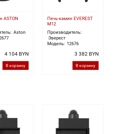
ин ASTON
Печь-камин EVEREST
Печь-к
M12
Х8У
тель:
Aston
Производитель:
Произв
2677
Эверест
Эверес
Модель:
12676
Модель
4 104 BYN
3 382 BYN
В корзину
В корзину