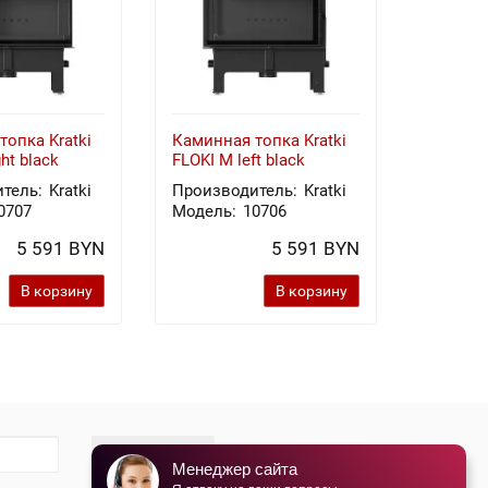
топка Kratki
Каминная топка Kratki
Стальн
ht black
FLOKI M left black
печь T
тель:
Kratki
Производитель:
Kratki
Произв
0707
Модель:
10706
Модель
5 591 BYN
5 591 BYN
В корзину
В корзину
Подписаться
Менеджер сайта