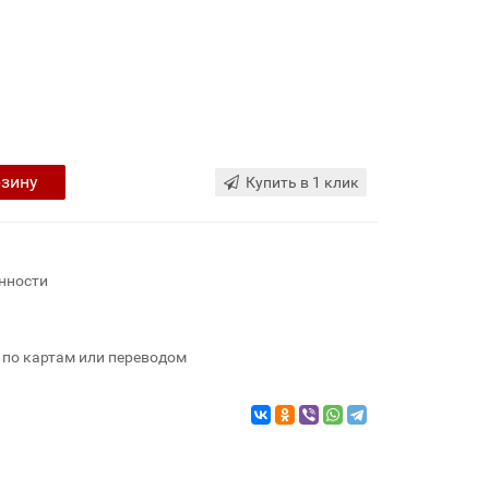
рзину
Купить в 1 клик
нности
 по картам или переводом