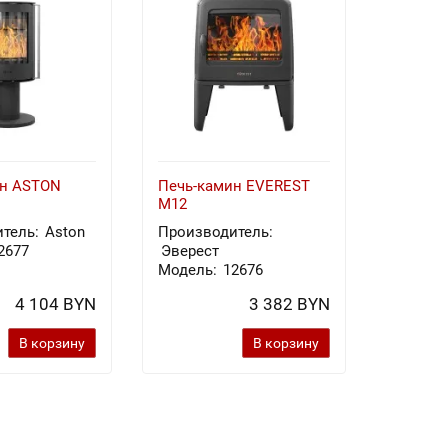
ин ASTON
Печь-камин EVEREST
Печь-к
M12
Х8У
тель:
Aston
Производитель:
Произв
2677
Эверест
Эверес
Модель:
12676
Модель
4 104 BYN
3 382 BYN
В корзину
В корзину