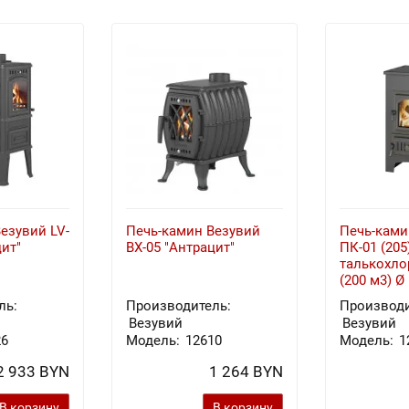
езувий LV-
Печь-камин Везувий
Печь-кам
цит"
BX-05 "Антрацит"
ПК-01 (205
талькохло
(200 м3) Ø
ль:
Производитель:
Производи
Везувий
Везувий
26
Модель:
12610
Модель:
1
2 933 BYN
1 264 BYN
В корзину
В корзину