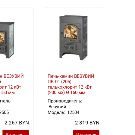
ин ВЕЗУВИЙ
Печь-камин ВЕЗУВИЙ
Печь-к
)
ПК-01 (205)
ПК-01 (
рит 12 кВт
талькохлорит 12 кВт
(200 м3
 150 мм
(200 м3) Ø 150 мм
тель:
Производитель:
Произв
Везувий
Везуви
2505
Модель:
12504
Модель
2 267 BYN
2 819 BYN
В корзину
В корзину