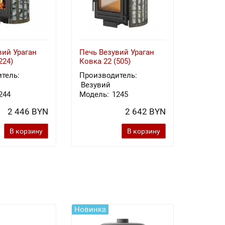
вий Ураган
Печь Везувий Ураган
224)
Ковка 22 (505)
тель:
Производитель:
Везувий
244
Модель:
1245
2 446 BYN
2 642 BYN
В корзину
В корзину
Новинка
Новинка