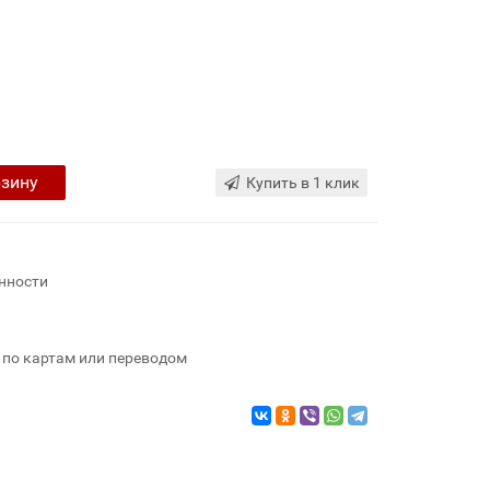
рзину
Купить в 1 клик
нности
 по картам или переводом