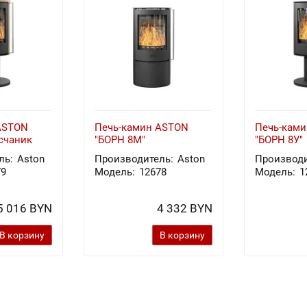
ASTON
Печь-камин ASTON
Печь-кам
счаник
"БОРН 8М"
"БОРН 8У"
ль:
Aston
Производитель:
Aston
Производи
79
Модель:
12678
Модель:
1
5 016 BYN
4 332 BYN
В корзину
В корзину