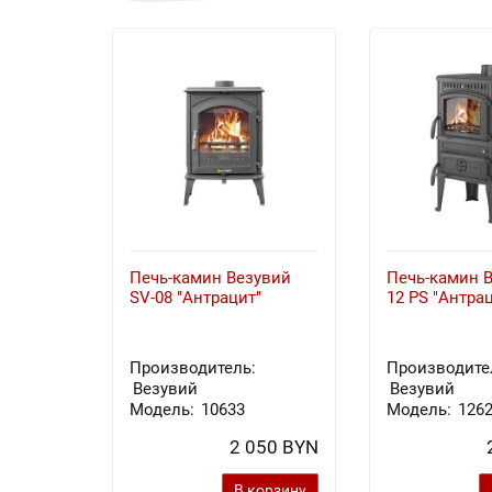
Печь-камин Везувий
Печь-камин В
SV-08 "Антрацит"
12 PS "Антра
Производитель:
Производите
Везувий
Везувий
Модель:
10633
Модель:
126
2 050 BYN
В корзину