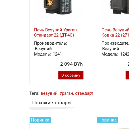
Печь Везувий Ураган
Печь Везувий
Стандарт 22 (ДТ-4С)
Ковка 22 (271
Производитель:
Производите
Везувий
Везувий
Модель:
1241
Модель:
124
2 094 BYN
В корзину
Теги:
везувий
,
Ураган
,
стандарт
Похожие товары
Новинка
Новинка