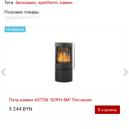
Теги:
биокамин
,
spartherm
,
камин
Похожие товары
Новинка
Печь-камин ASTON "БОРН 8М" Песчаник
5 244 BYN
В корзину