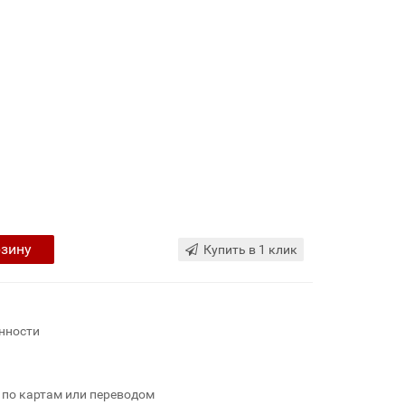
рзину
Купить в 1 клик
нности
 по картам или переводом