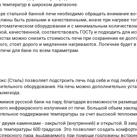
а температур в широком диапазоне.
оре стальной банной печи необходимо обращать внимание во-
должны быть ровными и качественными, иначе при нагреве то
автоматическом оборудовании и с минимальным количеством 
ой, качественной, соответствовать ГОСТу и подходить для и
тах можно снизить стоимость печи при сохранении ее долго
го, стоят дорого и медленнее нагреваются. Логичнее будет в
 печи для бани по всем параметрам.
кс (Сталь) позволяет подстроить печь под себя и под любую
ительного оборудования. На печь можно дополнительно уст
дымохода.
ежимов русской бани на пару, благодаря возможности размещ
мого инфракрасного излучения от печи. Большой объем закл
тельное поддержание температуры за счет высокой теплоемк
 двумя каменками - закрытой (внутренней) и открытой. В за
до температуры 600 градусов. Это позволяет создать комфор
исперсного пара, выдаваемого при помощи горловины встрое