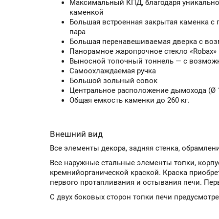
Максимальный КПД, благодаря уникально
каменкой
Большая встроенная закрытая каменка с 
пара
Большая перенавешиваемая дверка с во
Панорамное жаропрочное стекло «Robax» (
Выносной топочный тоннель — с возможн
Самоохлаждаемая ручка
Большой зольный совок
Центральное расположение дымохода (Ø 
Общая емкость каменки до 260 кг.
Внешний вид
Все элементы декора, задняя стенка, обрамле
Все наружные стальные элементы топки, корп
кремнийорганической краской. Краска приобре
первого протапливания и остывания печи. Пер
С двух боковых сторон топки печи предусмотре