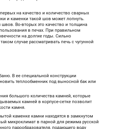
первых на качество и количество сварных
пки и каменки такой шов может лопнуть.
швов. Во-вторых это качество и толщина
спользования в печах. При правильном
вечности на долгие годы. Сильно
 таком случае рассматривать печь с чугунной
 баню. В ее специальной конструкции
ановить теплообменник под выносной бак или
ения большого количества камней, которые
адываемых камней в корпусе-сетке позволит
ости камня.
крытой каменке камни находятся в замкнутом
тный микроклимат в парной для режима русской
нного парообразователя, подающего воду