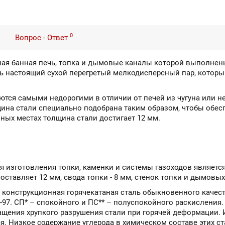
0
Вопрос - Ответ
ная банная печь, топка и дымовые каналы которой выполнены
ь настоящий сухой перегретый мелкодисперсный пар, которы
яются самыми недорогими в отличии от печей из чугуна или 
ина стали специально подобрана таким образом, чтобы обес
ных местах толщина стали достигает 12 мм.
 изготовления топки, каменки и системы газоходов является
ставляет 12 мм, свода топки - 8 мм, стенок топки и дымовых 
 конструкционная горячекатаная сталь обыкновенного качест
3-97. СП* – спокойного и ПС** – полуспокойного раскисления
ащения хрупкого разрушения стали при горячей деформации.
. Низкое содержание углерода в химическом составе этих ст