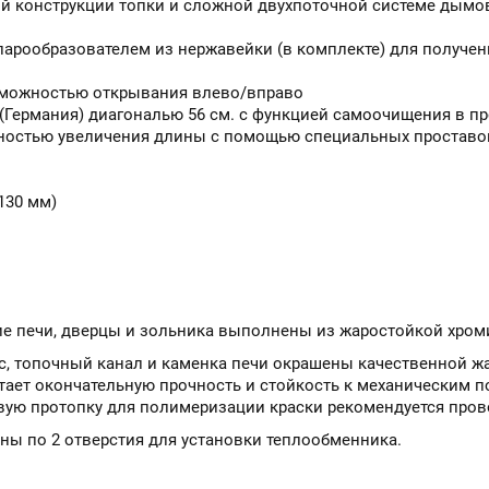
й конструкции топки и сложной двухпоточной системе дымов
парообразователем из нержавейки (в комплекте) для получен
зможностью открывания влево/вправо
Германия) диагональю 56 см. с функцией самоочищения в про
остью увеличения длины с помощью специальных проставок
130 мм)
ние печи, дверцы и зольника выполнены из жаростойкой хром
ус, топочный канал и каменка печи окрашены качественной 
тает окончательную прочность и стойкость к механическим 
вую протопку для полимеризации краски рекомендуется пров
ны по 2 отверстия для установки теплообменника.