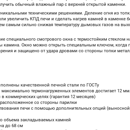
олучить обычный влажный пар с верхней открытой каменки.
уникальными техническими решениями. Деление огня из топк
ли увеличить КПД печи и сделать нагрев камней в каменке 
тем самым сильно снижая температуру дымовых газов на выхо
ие специального смотрового окна с термостойким стеклом н
ы камина. Окно можно открыть специальным ключом, когда п
горения и защищено от удара дровами со стороны топки мета
ыполнены качественной печной стали по ГОСТу
 максимально термонагруженных элементов достигает 12 мм
в коммерческих целях (гарантия 12 месяцев)
 расположенное со стороны парилки
вования печи с помощью дополнительных опций (выносной б
ого объема закладываемых камней
на до 68 см