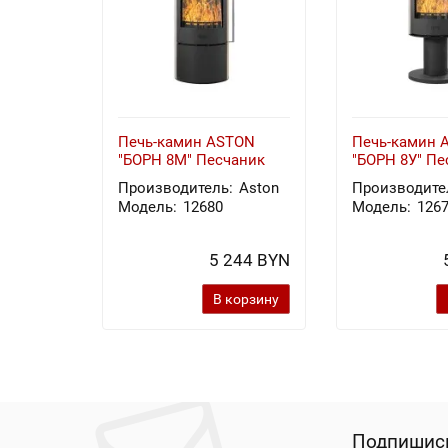
Печь-камин ASTON
Печь-камин 
"БОРН 8М" Песчаник
"БОРН 8У" Пе
Производитель:
Aston
Производите
Модель:
12680
Модель:
126
5 244 BYN
В корзину
Подпишись