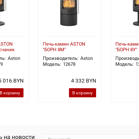
ASTON
Печь-камин ASTON
Печь-кам
счаник
"БОРН 8М"
"БОРН 8У"
ль:
Aston
Производитель:
Aston
Производи
79
Модель:
12678
Модель:
1
5 016 BYN
4 332 BYN
В корзину
В корзину
 на новости