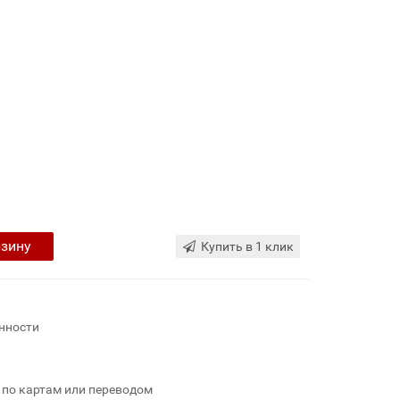
рзину
Купить в 1 клик
нности
 по картам или переводом