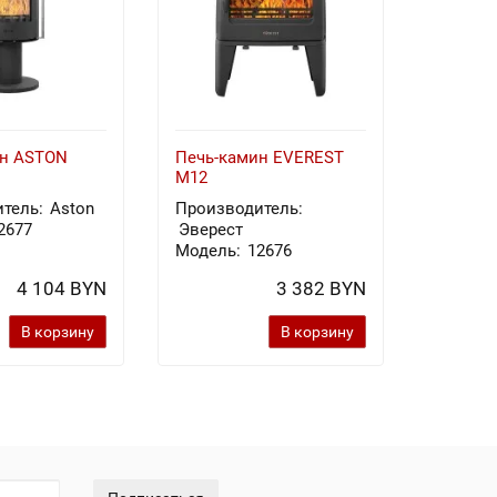
ин ASTON
Печь-камин EVEREST
Печь-к
M12
Х8У
тель:
Aston
Производитель:
Произв
2677
Эверест
Эверес
Модель:
12676
Модель
4 104 BYN
3 382 BYN
В корзину
В корзину