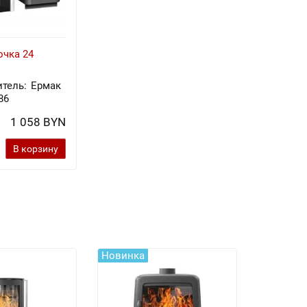
очка 24
тель:
Ермак
86
1 058 BYN
В корзину
Новинка
Новинка