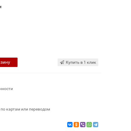
м
рзину
Купить в 1 клик
нности
 по картам или переводом