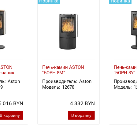
Новинка
Новинка
ASTON
Печь-камин ASTON
Печь-кам
счаник
"БОРН 8М"
"БОРН 8У"
ль:
Aston
Производитель:
Aston
Производи
79
Модель:
12678
Модель:
1
5 016 BYN
4 332 BYN
В корзину
В корзину