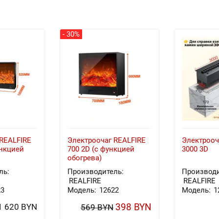
- 30%
REALFIRE
Электроочаг REALFIRE
Электрооч
ункцией
700 2D (с функцией
3000 3D
обогрева)
ль:
Производитель:
Производи
REALFIRE
REALFIRE
23
Модель:
12622
Модель:
1
398 BYN
1 620 BYN
569 BYN