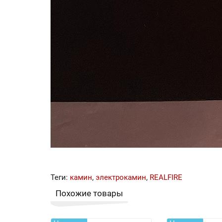
Теги:
камин
,
электрокамин
,
REALFIRE
Похожие товары