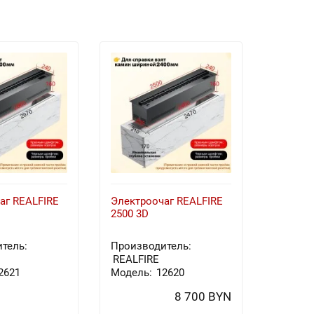
аг REALFIRE
Электроочаг REALFIRE
Электро
2500 3D
2000 3D
тель:
Производитель:
Произв
REALFIRE
REALFI
2621
Модель:
12620
Модель
8 700 BYN