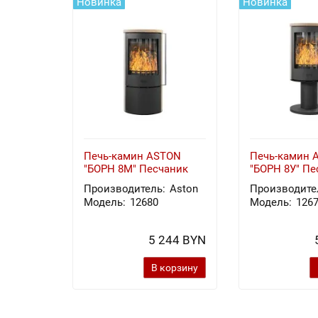
Новинка
Новинка
Печь-камин ASTON
Печь-камин 
"БОРН 8М" Песчаник
"БОРН 8У" Пе
Производитель:
Aston
Производите
Модель:
12680
Модель:
126
5 244 BYN
В корзину