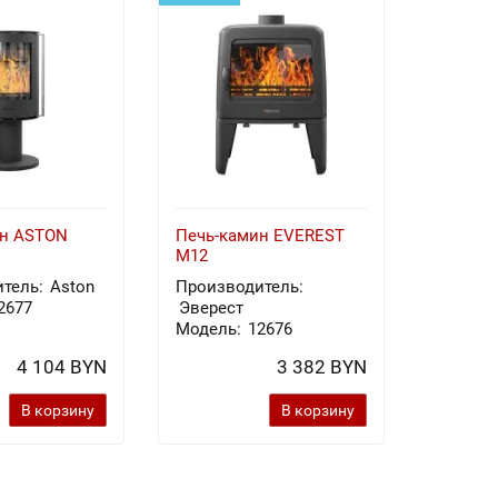
ин ASTON
Печь-камин EVEREST
Печь-к
M12
Х8У
тель:
Aston
Производитель:
Произв
2677
Эверест
Эверес
Модель:
12676
Модель
4 104 BYN
3 382 BYN
В корзину
В корзину