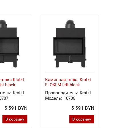
топка Kratki
Каминная топка Kratki
Стальн
ht black
FLOKI M left black
печь T
тель:
Kratki
Производитель:
Kratki
Произв
0707
Модель:
10706
Модель
5 591 BYN
5 591 BYN
В корзину
В корзину