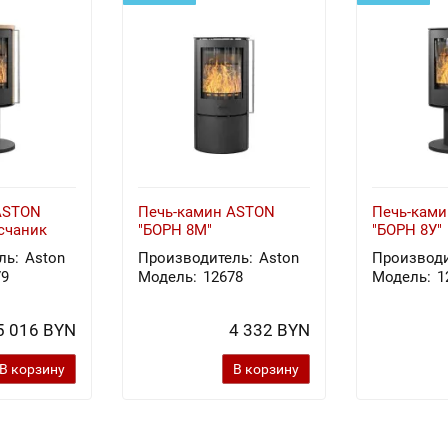
ASTON
Печь-камин ASTON
Печь-кам
счаник
"БОРН 8М"
"БОРН 8У"
ль:
Aston
Производитель:
Aston
Производи
79
Модель:
12678
Модель:
1
5 016 BYN
4 332 BYN
В корзину
В корзину