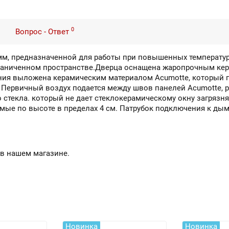
0
Вопрос - Ответ
 мм, предназначенной для работы при повышенных температу
раниченном пространстве.Дверца оснащена жаропрочным кер
ания выложена керамическим материалом Acumotte, который п
 Первичный воздух подается между швов панелей Acumotte, 
о стекла. который не дает стеклокерамическому окну загрязня
ые по высоте в пределах 4 см. Патрубок подключения к дымо
 в нашем магазине.
Новинка
Новинка