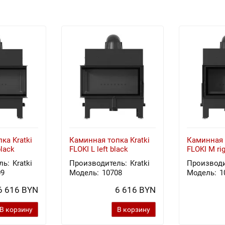
ка Kratki
Каминная топка Kratki
Каминная 
black
FLOKI L left black
FLOKI M rig
ль:
Kratki
Производитель:
Kratki
Производи
09
Модель:
10708
Модель:
1
6 616 BYN
6 616 BYN
В корзину
В корзину