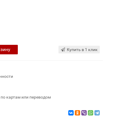
рзину
Купить в 1 клик
нности
 по картам или переводом