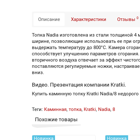
0
Описание
Характеристики
Отзывы
Топка Nadia изготовлена из стали толщиной 4
ширине, позволяющие использовать ее при ог
выдержать температуру до 800°С. Камера сгор
способствует улучшению параметров сгорания.
вторичного воздуха отвечает за эффект чистог
поставляются регулируемые ножки, настраиваем
вниз.
Видео. Презентация компании Kratki.
Купить каминную топку Kratki Nadia/8 недорого
Теги:
Каминная
,
топка
,
Kratki
,
Nadia
,
8
Похожие товары
Новинка
Новинка