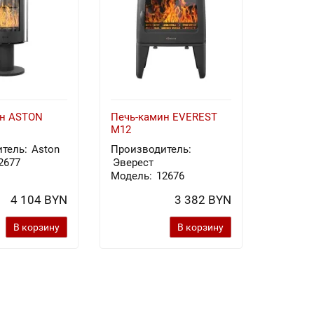
ин ASTON
Печь-камин EVEREST
Печь-к
M12
Х8У
тель:
Aston
Производитель:
Произв
2677
Эверест
Эверес
Модель:
12676
Модель
4 104 BYN
3 382 BYN
В корзину
В корзину