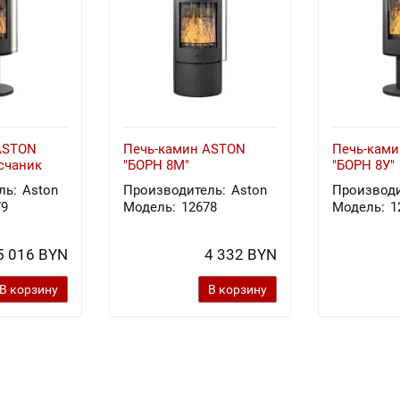
ASTON
Печь-камин ASTON
Печь-кам
счаник
"БОРН 8М"
"БОРН 8У"
ль:
Aston
Производитель:
Aston
Производи
79
Модель:
12678
Модель:
1
5 016 BYN
4 332 BYN
В корзину
В корзину