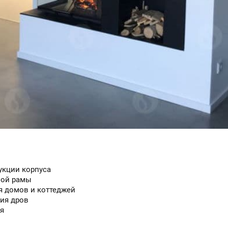
укции корпуса
ной рамы
я домов и коттеджей
ия дров
я