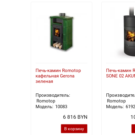
Печь-камин Romotop
Печь-камин 
кафельная Gerona
SONE 02 AKU
зеленая
Производитель:
Производите
Romotop
Romotop
Модель:
10083
Модель:
619
6 816 BYN
1
В корзину