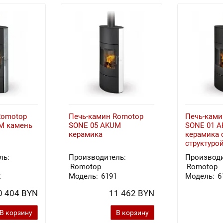
Romotop
Печь-камин Romotop
Печь-ками
M камень
SONE 05 AKUM
SONE 01 
керамика
керамика 
структуро
ль:
Производитель:
Производи
Romotop
Romotop
2
Модель:
6191
Модель:
6
0 404 BYN
11 462 BYN
В корзину
В корзину