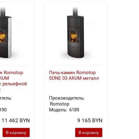
н Romotop
Печь-камин Romotop
Печь-к
AKUM
SONE 03 AKUM металл
SONE 0
с рельефной
й
тель:
Производитель:
Произв
Romotop
Romot
190
Модель:
6189
Модель
11 462 BYN
9 165 BYN
В корзину
В корзину