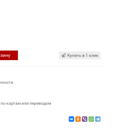
рзину
Купить в 1 клик
нности
 по картам или переводом