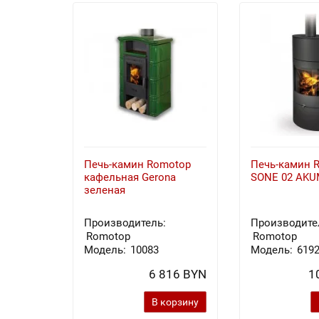
Печь-камин Romotop
Печь-камин 
кафельная Gerona
SONE 02 AKU
зеленая
Производитель:
Производите
Romotop
Romotop
Модель:
10083
Модель:
619
6 816 BYN
1
В корзину