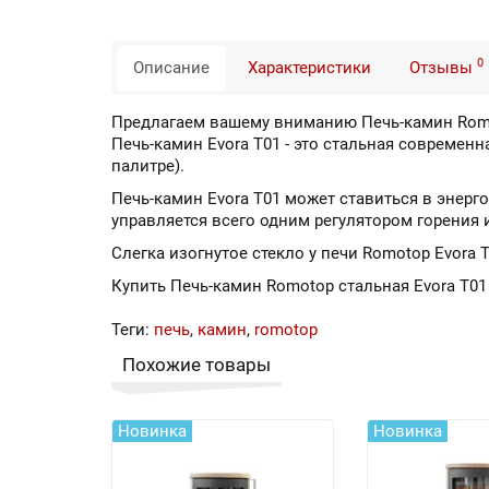
0
Описание
Характеристики
Отзывы
Предлагаем вашему вниманию Печь-камин Romot
Печь-камин Evora T01 - это стальная современ
палитре).
Печь-камин Evora T01 может ставиться в энерг
управляется всего одним регулятором горения 
Слегка изогнутое стекло у печи Romotop Evora 
Купить Печь-камин Romotop стальная Evora T0
Теги:
печь
,
камин
,
romotop
Похожие товары
Новинка
Новинка