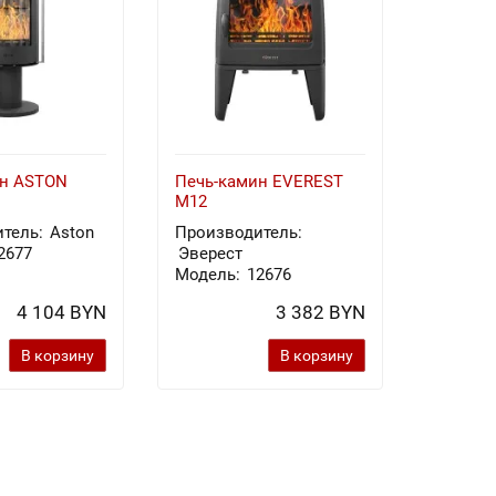
ин ASTON
Печь-камин EVEREST
Печь-к
M12
Х8У
тель:
Aston
Производитель:
Произв
2677
Эверест
Эверес
Модель:
12676
Модель
4 104 BYN
3 382 BYN
В корзину
В корзину