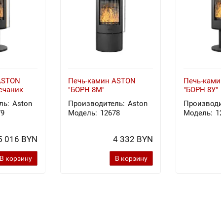
ASTON
Печь-камин ASTON
Печь-кам
счаник
"БОРН 8М"
"БОРН 8У"
ль:
Aston
Производитель:
Aston
Производи
79
Модель:
12678
Модель:
1
5 016 BYN
4 332 BYN
В корзину
В корзину