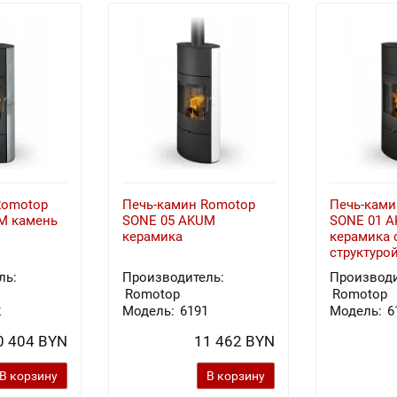
Romotop
Печь-камин Romotop
Печь-ками
M камень
SONE 05 AKUM
SONE 01 
керамика
керамика 
структуро
ль:
Производитель:
Производи
Romotop
Romotop
2
Модель:
6191
Модель:
6
0 404 BYN
11 462 BYN
В корзину
В корзину