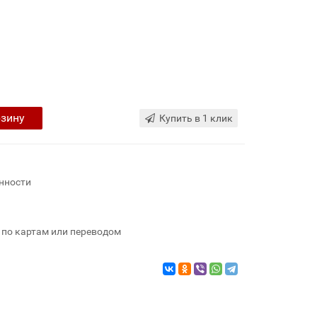
рзину
Купить в 1 клик
нности
 по картам или переводом