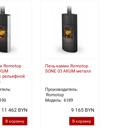
н Romotop
Печь-камин Romotop
Печь-к
AKUM
SONE 03 AKUM металл
SONE 0
с рельефной
й
тель:
Производитель:
Произв
Romotop
Romot
190
Модель:
6189
Модель
11 462 BYN
9 165 BYN
В корзину
В корзину